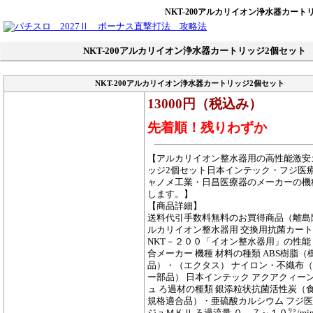
NKT-200アルカリイオン浄水器カート
NKT-200アルカリイオン浄水器カートリッジ2個セット
NKT-200アルカリイオン浄水器カートリッジ2個セット
13000円（税込み）
先着順！残りわずか
【アルカリイオン整水器用の高性能激安
ッジ2個セット日本インテック・フジ医
ャノメ工業・日昌医療器のメーカーの機
します。】
【商品詳細】
送料代引手数料無料のお買得商品（離島
ルカリイオン整水器用 交換用抗菌カー
NKT－２００「イオン整水器用」の性能
合メーカー 機種 材料の種類 ABS樹脂（
品）・（エクタス） ナイロン・不織布
ー部品） 日本インテック アクアクィーン
ュ ろ過材の種類 銀添粒状抗菌活性炭（
規格適合品）・亜硫酸カルシウム フジ医
ジュＭＫⅡ ろ過流量 ０．７～１０㍑/mi