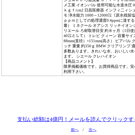
メ工業 イオンバル 使用可能な水道水圧 0.
ｋｇｆ/cm2 日昌医療器 インフィ二ィシ
モ 浄水能力 1000～12000㍑（原水残留
ｐｐｍとしての処理濃度0.4ppmに達す
量） ミネクール オアシス リッチイオン
リエール ろ材取替目安 約８ヶ月（1日
40㍑として） トレビ クィーン 容量サイ
88mm(直径）×151mm(高さ） ビアバル
ッチ 重量 約350ｇ BMW クリアリンプ
多数あります。きれいな水、おいしい水
ます。 シエール クレハイオン
【商品コメント】
限界掲載価格です。お買得商品です。安
利用下さい。
支払い総額は4億円！メールを読んでクリックす
前へ
/
次へ